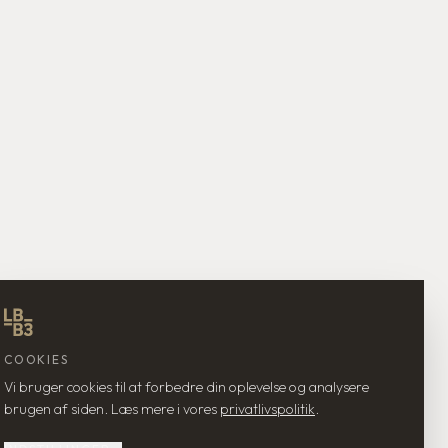
COOKIES
Vi bruger cookies til at forbedre din oplevelse og analysere
brugen af siden. Læs mere i vores
privatlivspolitik
.