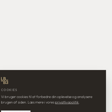
COOKIES
Vi bruger cookies til at forbedre din oplevelse og analysere
brugen af siden. Læs mere i vores
privatlivspolitik
.